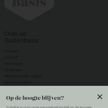
Over de
Buitenbasis
Contact
Gebied
Werkwijze
Veiligheid
Veelgestelde vragen
Samenwerken
Ontvang
Op de hoogte blijven?
de Nieuwsbrief
Schrijf je in voor onze nieuwsbrief en blijf op de hoogte.