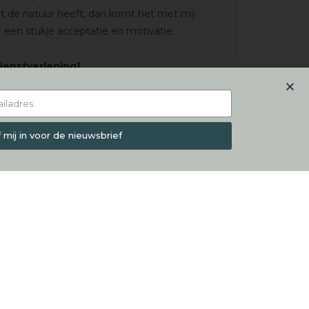
t de natuur heeft, dan komt het met mij
 een stukje acceptatie en motivatie.
ienstverlening]
jf mij in voor de nieuwsbrief