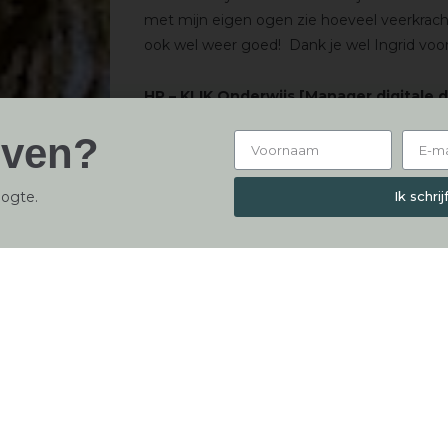
met mijn eigen ogen zie hoeveel veerkrach
ook wel weer goed! Dank je wel Ingrid voor
HP – KLIK Onderwijs [Manager digitale d
jven?
oogte.
Ik schri