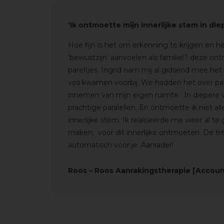
‘Ik ontmoette mijn innerlijke stem in di
Hoe fijn is het om erkenning te krijgen en h
‘bewustzijn’ aanvoelen als familie!? deze on
pareltjes.
Ingrid
nam mij al gidsend mee het
vos kwamen voorbij.
We hadden het over pat
innemen van mijn eigen ruimte.
In diepere 
prachtige paralellen. En ontmoette ik niet a
innerlijke stem.
Ik realiseerde me weer al te 
maken, voor dit innerlijke ontmoeten. De trei
automatisch voor je. Aanrader!
Roos – Roos Aanrakingstherapie [Accou