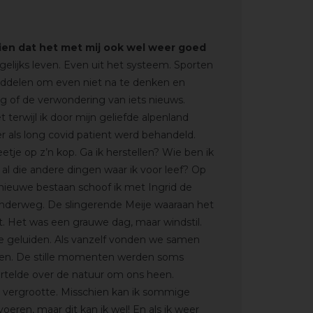
zien dat het met mij ook wel weer goed
lijks leven. Even uit het systeem. Sporten
middelen om even niet na te denken en
g of de verwondering van iets nieuws.
t terwijl ik door mijn geliefde alpenland
ter als long covid patient werd behandeld.
etje op z’n kop. Ga ik herstellen? Wie ben ik
 al die andere dingen waar ik voor leef? Op
 nieuwe bestaan schoof ik met Ingrid de
 onderweg. De slingerende Meije waaraan het
ct. Het was een grauwe dag, maar windstil.
e geluiden. Als vanzelf vonden we samen
den. De stille momenten werden soms
rtelde over de natuur om ons heen.
 vergrootte. Misschien kan ik sommige
oeren, maar dit kan ik wel! En als ik weer