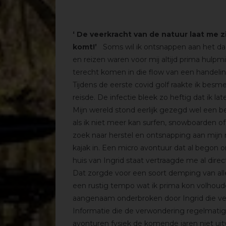
‘ De veerkracht van de natuur laat me 
komt!’
Soms wil ik ontsnappen aan het dage
en reizen waren voor mij altijd prima hulp
terecht komen in die flow van een handelin
Tijdens de eerste covid golf raakte ik besme
reisde. De infectie bleek zo heftig dat ik la
Mijn wereld stond eerlijk gezegd wel een be
als ik niet meer kan surfen, snowboarden of
zoek naar herstel en ontsnapping aan mijn
kajak in. Een micro avontuur dat al begon
huis van Ingrid staat vertraagde me al dire
Dat zorgde voor een soort demping van all
een rustig tempo wat ik prima kon volhou
aangenaam onderbroken door Ingrid die ve
Informatie die de verwondering regelmatig
avonturen fysiek de komende jaren niet uitv