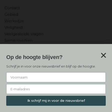
Contact
Gebied
Werkwijze
Veiligheid
Veelgestelde vragen
Samenwerken
Ontvang
Op de hoogte blijven?
de Nieuwsbrief
Schrijf je in voor onze nieuwsbrief en blijf op de hoogte.
Inschrijven
Ik schrijf mij in voor de nieuwsbrief
© Copyright 2026 – De Buitenbasis –
Algemene voorwaarden