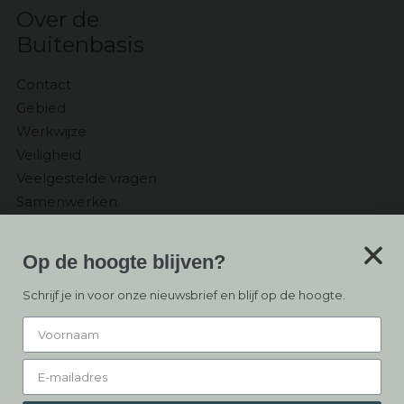
Over de
Buitenbasis
Contact
Gebied
Werkwijze
Veiligheid
Veelgestelde vragen
Samenwerken
Ontvang
Op de hoogte blijven?
de Nieuwsbrief
Schrijf je in voor onze nieuwsbrief en blijf op de hoogte.
Inschrijven