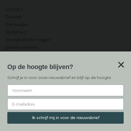
Contact
Gebied
Werkwijze
Veiligheid
Veelgestelde vragen
Samenwerken
Ontvang
Op de hoogte blijven?
de Nieuwsbrief
Schrijf je in voor onze nieuwsbrief en blijf op de hoogte.
Inschrijven
Ik schrijf mij in voor de nieuwsbrief
© Copyright 2026 – De Buitenbasis –
Algemene voorwaarden